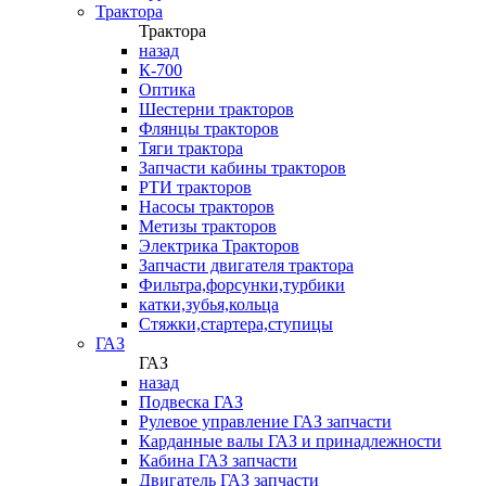
Трактора
Трактора
назад
К-700
Оптика
Шестерни тракторов
Флянцы тракторов
Тяги трактора
Запчасти кабины тракторов
РТИ тракторов
Насосы тракторов
Метизы тракторов
Электрика Тракторов
Запчасти двигателя трактора
Фильтра,форсунки,турбики
катки,зубья,кольца
Стяжки,стартера,ступицы
ГАЗ
ГАЗ
назад
Подвеска ГАЗ
Рулевое управление ГАЗ запчасти
Карданные валы ГАЗ и принадлежности
Кабина ГАЗ запчасти
Двигатель ГАЗ запчасти