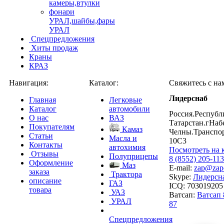
камеры,втулки
фонари
УРАЛ,шайбы,фары
УРАЛ
Спецпредложения
Хиты продаж
Краны
КРАЗ
Навигация:
Каталог:
Свяжитесь с на
Лидерснаб
Главная
Легковые
Каталог
автомобили
Россия.Республ
О нас
ВАЗ
Татарстан.гНа
Покупателям
Камаз
Челны.Транспо
Статьи
Масла и
10С3
Контакты
автохимия
Посмотреть на 
Отзывы
Полуприцепы
8 (8552) 205-113
Оформление
Маз
E-mail:
zap@zapch
заказа
Трактора
Skype:
Лидерсн
описание
ГАЗ
ICQ: 703019205
товара
УАЗ
Ватсап:
Ватсап 
УРАЛ
87
Спецпредложения