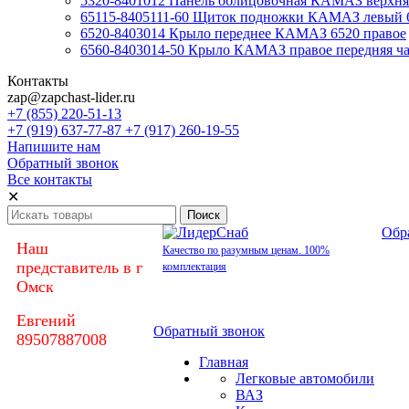
5320-8401012 Панель облицовочная КАМАЗ верхняя
65115-8405111-60 Щиток подножки КАМАЗ левый 
6520-8403014 Крыло переднее КАМАЗ 6520 правое
6560-8403014-50 Крыло КАМАЗ правое передняя час
Контакты
zap@zapchast-lider.ru
+7 (855) 220-51-13
+7 (919) 637-77-87 +7 (917) 260-19-55
Напишите нам
Обратный звонок
Все контакты
✕
Обр
Наш
Качество по разумным ценам. 100%
представитель в г
комплектация
Омск
Евгений
Обратный звонок
89507887008
Главная
Легковые автомобили
ВАЗ