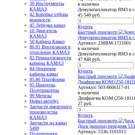
39 Инструменты
в наличии
КАМАЗ
Демультипликатор ЯМЗ в сб
42 Коробка отбора
45 540
руб.
мощности
45 Лебедка камаз
Купить
10 Двигатель
Быстрый просмотр
КАМАЗ
Демультипликатор ЯМЗ в сб
50 Кабина Камаз
Артикул:
238ВМ-1721001
80.81 Вентиляция и
в наличии
отопление КАМАЗ
Демультипликатор ЯМЗ в сб
82 Принадлежности
47 840
руб.
кабины КАМАЗ
84 Оперение
Купить
кабины камаз
Быстрый просмотр
85.86 Платформа
Диафрагма КОМ (250-18111
95 Прицепы,
Артикул:
503-8606117-01
Полуприцепы
в наличии
99 Метизы
Диафрагма КОМ (250-18111
Нефаз автобус
27
руб.
Запчасти имортного
производства
Купить
КАМАЗ
Быстрый просмотр
Запчасти на камаз
Диск (корона) передняя 53
5490
Артикул:
5336-3101015
Подшипники