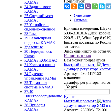
Поделиться:
КАМАЗ
24 Задний мост
КАМАЗ
Описание
25 Средний мост
Отзывы
КАМАЗ
27 Устройство
Единица измерения:
Штук
сидельно-сцепное
5336-3101016 Диск (корона
28 Рама
220-51-13, WhatsApp 8 (919
29 Балансирная
Быстрая доставка по Росс
подвеска КАМАЗ
запчасти.
Удаленные
Здесь еще никто не оставл
30 Передняя ось
Написать отзыв
Камаз
Вам может понравиться
КАМАЗ КОМПАС
Быстрый просмотр
31 Колеса и шины
Демпфер регулятора часто
КАМАЗ
Артикул:
536-1117153
34 Рулевое
в наличии
управление КаМаз
Демпфер регулятора часто
35 Тормозная
132
руб.
система КАМАЗ
37.40
Электрооборудование
Купить
КАМАЗ
Быстрый просмотр
38 Приборы
Демультипликатор ЯМЗ в сб
КАМАЗ
Артикул:
238ВМ-1721001