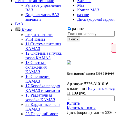
Легковые автомобили
Каталог
Рулевое управление
Маз
ВАЗ
Колеса МАЗ
Ходовая часть ВАЗ
разное
запчасти
Диск (корона) задняя
ВАЗ
разное
Камаз
пжд и запчасти
РТИ Камаз
11 Система питания
КАМАЗ
12 Система выпуска
газов КАМАЗ
13 Система
охлаждения
КАМАЗ
Диск (корона) задняя 5336-3101016
16 Сцепление
КАМАЗ
Артикул:
5336-3101016
17 Коробка передач
в наличии
Получить консу
КАМАЗ и запчасти
11 109
руб.
18 Раздаточная
коробка КАМАЗ
Купить
22 Карданные валы
Купить в 1 клик
КАМАЗ
Диск (корона) задняя 5336-
23 Передний мост