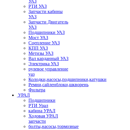
УАЗ
РТИ УАЗ
Запчасти кабины
УАЗ
Запчасти Двигатель
УАЗ
Подшипники УАЗ
Мост УАЗ
Сцепление УАЗ
КПП УАЗ
Метизы УАЗ
Вал карданный УАЗ
Электрика УАЗ
рулевое управление
уаз
Колодки,насосы,подшипники,катушки
Ремни,сайленблоки,шкворень
Фильтра
УРАЛ
Подшипники
РТИ Урал
кабина УРАЛ
Ходовая УРАЛ
запчасти
болты,насосы,тормозные