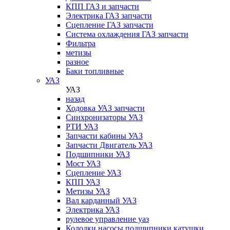
КПП ГАЗ и запчасти
Электрика ГАЗ запчасти
Сцепление ГАЗ запчасти
Система охлаждения ГАЗ запчасти
Фильтра
метизы
разное
Баки топливные
УАЗ
УАЗ
назад
Ходовка УАЗ запчасти
Синхронизаторы УАЗ
РТИ УАЗ
Запчасти кабины УАЗ
Запчасти Двигатель УАЗ
Подшипники УАЗ
Мост УАЗ
Сцепление УАЗ
КПП УАЗ
Метизы УАЗ
Вал карданный УАЗ
Электрика УАЗ
рулевое управление уаз
Колодки,насосы,подшипники,катушки