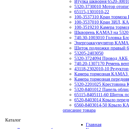
Втулка шкворня 6520-3001
5320-3730010 Мотор отоп
65115-1301010-22
100-3537310 Кран тормоз
100-3537010 Кран ЗИЛ, КА
100-3519210 Камера тормо
Шкворень КАМАЗ на 5320
740.30-1003010 Головка Б
Энергоаккумулятор КАМАЗ
Щиток подножки правый 6
53205-2403050
5320-3724094 Провод АКБ 
740.20-1307170 Ремень ве
43118-2302010-10 Редуктор 
Камера тормозная КАМАЗ п
Камера тормозная передн
5320-2201025 Крестовина 
5320-8401012 Панель обли
65115-8405111-60 Щиток 
6520-8403014 Крыло пере
6560-8403014-50 Крыло КА
описание товара
Каталог
Главная