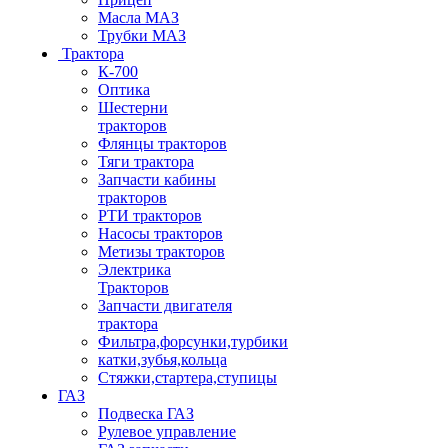
Масла МАЗ
Трубки МАЗ
Трактора
К-700
Оптика
Шестерни
тракторов
Флянцы тракторов
Тяги трактора
Запчасти кабины
тракторов
РТИ тракторов
Насосы тракторов
Метизы тракторов
Электрика
Тракторов
Запчасти двигателя
трактора
Фильтра,форсунки,турбики
катки,зубья,кольца
Стяжки,стартера,ступицы
ГАЗ
Подвеска ГАЗ
Рулевое управление