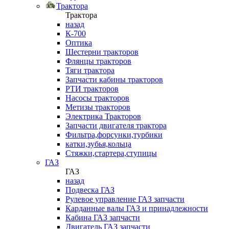
Трактора
Трактора
назад
К-700
Оптика
Шестерни тракторов
Флянцы тракторов
Тяги трактора
Запчасти кабины тракторов
РТИ тракторов
Насосы тракторов
Метизы тракторов
Электрика Тракторов
Запчасти двигателя трактора
Фильтра,форсунки,турбики
катки,зубья,кольца
Стяжки,стартера,ступицы
ГАЗ
ГАЗ
назад
Подвеска ГАЗ
Рулевое управление ГАЗ запчасти
Карданные валы ГАЗ и принадлежности
Кабина ГАЗ запчасти
Двигатель ГАЗ запчасти