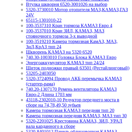
Втулка шкворня 6520-3001026 на выбор
5320-3730010 Мотор отопителя МАЗ,КАМАЗ,ГАЗ
24V
65115-1301010-22
100-3537310 Кран тормоза КАМАЗ Евро 4
100-3537010 Кран ЗИЛ, КАМАЗ, МАЗ
стояночного тормоза 3-х выводной
100-3519210 Камера тормозная КамАЗ, МАЗ,
ЗиЛ,КрАЗ тип 24
Шкворень КАМАЗ на 5320 6520
740.30-1003010 Головка Блока КАМАЗ Евро
Энергоаккумулятор КАМАЗ тип 24/24
Щиток подножки правый 63501 (Рестайлинговый)
53205-2403050
5320-3724094 Провод АКБ перемычка КАМАЗ
(стартер-рама)
740.20-1307170 Ремень вентилятора КАМАЗ
Евро-2 Длина 1703 мм
43118-2302010-10 Редуктор переднего моста в
сборе на 74,78,49,50 зубьев
Камера тормозная КАМАЗ передняя тип 20
Камера тормозная передняя КАМАЗ, МАЗ тип 30
5320-2201025 Крестовина КАМАЗ, ЗИЛ, УРАЛ
вала карданного в сборе
5320-8401012 Панель облицовочная КАМАЗ