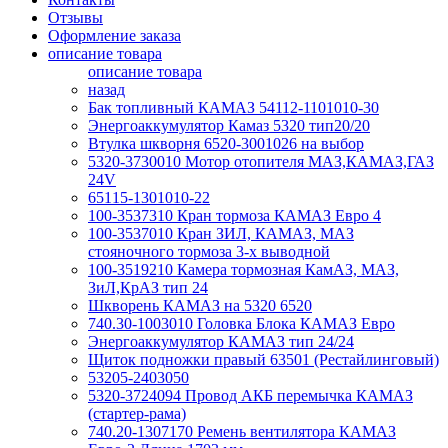
Отзывы
Оформление заказа
описание товара
описание товара
назад
Бак топливный КАМАЗ 54112-1101010-30
Энергоаккумулятор Камаз 5320 тип20/20
Втулка шкворня 6520-3001026 на выбор
5320-3730010 Мотор отопителя МАЗ,КАМАЗ,ГАЗ
24V
65115-1301010-22
100-3537310 Кран тормоза КАМАЗ Евро 4
100-3537010 Кран ЗИЛ, КАМАЗ, МАЗ
стояночного тормоза 3-х выводной
100-3519210 Камера тормозная КамАЗ, МАЗ,
ЗиЛ,КрАЗ тип 24
Шкворень КАМАЗ на 5320 6520
740.30-1003010 Головка Блока КАМАЗ Евро
Энергоаккумулятор КАМАЗ тип 24/24
Щиток подножки правый 63501 (Рестайлинговый)
53205-2403050
5320-3724094 Провод АКБ перемычка КАМАЗ
(стартер-рама)
740.20-1307170 Ремень вентилятора КАМАЗ