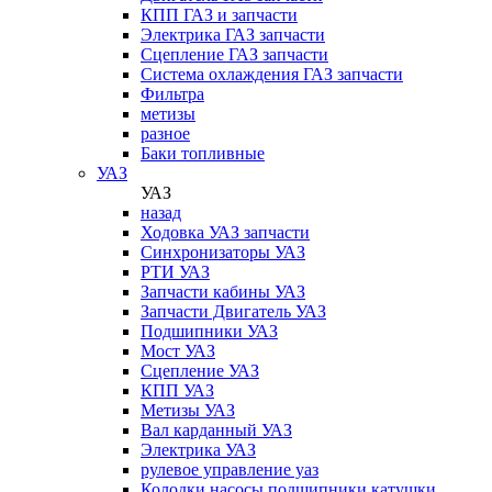
КПП ГАЗ и запчасти
Электрика ГАЗ запчасти
Сцепление ГАЗ запчасти
Система охлаждения ГАЗ запчасти
Фильтра
метизы
разное
Баки топливные
УАЗ
УАЗ
назад
Ходовка УАЗ запчасти
Синхронизаторы УАЗ
РТИ УАЗ
Запчасти кабины УАЗ
Запчасти Двигатель УАЗ
Подшипники УАЗ
Мост УАЗ
Сцепление УАЗ
КПП УАЗ
Метизы УАЗ
Вал карданный УАЗ
Электрика УАЗ
рулевое управление уаз
Колодки,насосы,подшипники,катушки