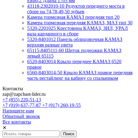
Евро-2 Длина 1703 мм
43118-2302010-10 Редуктор переднего моста в
сборе на 74,78,49,50 зубьев
Камера тормозная КАМАЗ передняя тип 20
Камера тормозная передняя КАМАЗ, МАЗ тип 30
5320-2201025 Крестовина КАМАЗ, ЗИЛ, УРАЛ
вала карданного в сборе
5320-8401012 Панель облицовочная КАМАЗ
верхняя разные цвета
65115-8405111-60 Щиток подножки КАМАЗ
левый 65115
6520-8403014 Крыло переднее КАМАЗ 6520
правое
6560-8403014-50 Крыло КАМАЗ правое передняя
часть рестайлинг на кабину со спальником
Контакты
zap@zapchast-lider.ru
+7 (855) 220-51-13
+7 (919) 637-77-87 +7 (917) 260-19-55
Напишите нам
Обратный звонок
Все контакты
✕