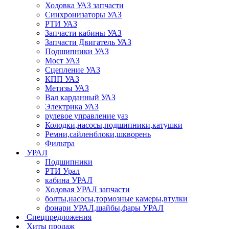
Ходовка УАЗ запчасти
Синхронизаторы УАЗ
РТИ УАЗ
Запчасти кабины УАЗ
Запчасти Двигатель УАЗ
Подшипники УАЗ
Мост УАЗ
Сцепление УАЗ
КПП УАЗ
Метизы УАЗ
Вал карданный УАЗ
Электрика УАЗ
рулевое управление уаз
Колодки,насосы,подшипники,катушки
Ремни,сайленблоки,шкворень
Фильтра
УРАЛ
Подшипники
РТИ Урал
кабина УРАЛ
Ходовая УРАЛ запчасти
болты,насосы,тормозные камеры,втулки
фонари УРАЛ,шайбы,фары УРАЛ
Спецпредложения
Хиты продаж