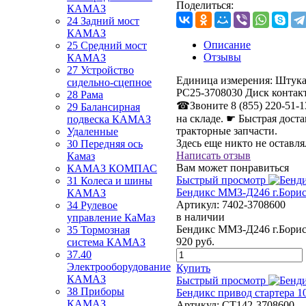
Поделиться:
КАМАЗ
24 Задний мост
КАМАЗ
Описание
25 Средний мост
Отзывы
КАМАЗ
27 Устройство
Единица измерения:
Штук
сидельно-сцепное
РС25-3708030 Диск контак
28 Рама
☎Звоните 8 (855) 220-51-1
29 Балансирная
на складе. ☛ Быстрая дос
подвеска КАМАЗ
тракторные запчасти.
Удаленные
Здесь еще никто не оставл
30 Передняя ось
Написать отзыв
Камаз
Вам может понравиться
КАМАЗ КОМПАС
Быстрый просмотр
31 Колеса и шины
Бендикс ММЗ-Д246 г.Бори
КАМАЗ
Артикул:
7402-3708600
34 Рулевое
в наличии
управление КаМаз
Бендикс ММЗ-Д246 г.Бори
35 Тормозная
920
руб.
система КАМАЗ
37.40
Электрооборудование
Купить
КАМАЗ
Быстрый просмотр
38 Приборы
Бендикс привод стартера 10
КАМАЗ
Артикул:
СТ142-3708600