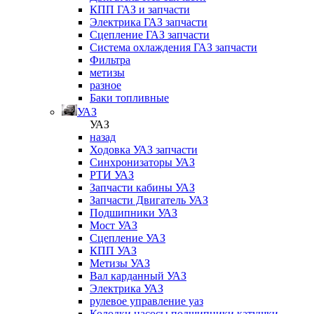
КПП ГАЗ и запчасти
Электрика ГАЗ запчасти
Сцепление ГАЗ запчасти
Система охлаждения ГАЗ запчасти
Фильтра
метизы
разное
Баки топливные
УАЗ
УАЗ
назад
Ходовка УАЗ запчасти
Синхронизаторы УАЗ
РТИ УАЗ
Запчасти кабины УАЗ
Запчасти Двигатель УАЗ
Подшипники УАЗ
Мост УАЗ
Сцепление УАЗ
КПП УАЗ
Метизы УАЗ
Вал карданный УАЗ
Электрика УАЗ
рулевое управление уаз
Колодки,насосы,подшипники,катушки