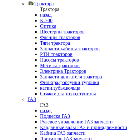
Трактора
Трактора
назад
К-700
Оптика
Шестерни тракторов
Флянцы тракторов
Тяги трактора
Запчасти кабины тракторов
РТИ тракторов
Насосы тракторов
Метизы тракторов
Электрика Тракторов
Запчасти двигателя трактора
Фильтра,форсунки,турбики
катки,зубья,кольца
Стяжки,стартера,ступицы
ГАЗ
ГАЗ
назад
Подвеска ГАЗ
Рулевое управление ГАЗ запчасти
Карданные валы ГАЗ и принадлежности
Кабина ГАЗ запчасти
Двигатель ГАЗ запчасти