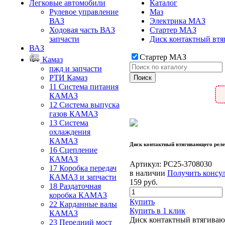
Легковые автомобили
Каталог
Рулевое управление
Маз
ВАЗ
Электрика МАЗ
Ходовая часть ВАЗ
Стартер МАЗ
запчасти
Диск контактный втя
ВАЗ
Стартер МАЗ
Камаз
пжд и запчасти
РТИ Камаз
11 Система питания
КАМАЗ
12 Система выпуска
газов КАМАЗ
13 Система
охлаждения
КАМАЗ
Диск контактный втягивающего реле
16 Сцепление
КАМАЗ
Артикул:
РС25-3708030
17 Коробка передач
в наличии
Получить консу
КАМАЗ и запчасти
159
руб.
18 Раздаточная
коробка КАМАЗ
Купить
22 Карданные валы
Купить в 1 клик
КАМАЗ
Диск контактный втягиваю
23 Передний мост