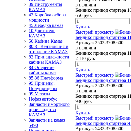
39 Инструменты
в наличии
КАМАЗ
Бендикс привод стартера 10
42 Коробка отбора
656
руб.
мощности
45 Лебедка камаз
Купить
10 Двигатель
Быстрый просмотр
КАМАЗ
Бендикс привод стартера 1
50 Кабина Камаз
Артикул:
2502-3708.600
80.81 Вентиляция и
в наличии
отопление КАМАЗ
Бендикс привод стартера 1
82 Принадлежности
2 110
руб.
кабины КАМАЗ
84 Оперение
Купить
кабины камаз
Быстрый просмотр
85.86 Платформа
Бендикс привод стартера 11
95 Прицепы,
Артикул:
2502-3708.600
Полуприцепы
в наличии
99 Метизы
Бендикс привод стартера 11
Нефаз автобус
936
руб.
Запчасти имортного
производства
Купить
КАМАЗ
Быстрый просмотр
Запчасти на камаз
Бендикс привод стартера 
5490
Артикул:
5432-3708.600
Подшипники