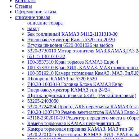
Контакты
Отзывы
Оформление заказа
описание товара
описание товара
назад
Бак топливный КАМАЗ 54112-1101010-30
Энергоаккумулятор Камаз 5320 тип20/20
Втулка шкворня 6520-3001026 на выбор
5320-3730010 Мотор отопителя МАЗ,КАМАЗ,ГАЗ 
65115-1301010-22
100-3537310 Кран тормоза КАМАЗ Евро 4
100-3537010 Кран ЗИЛ, КАМАЗ, МАЗ стояночного 
100-3519210 Камера тормозная КамАЗ, МАЗ, ЗиЛ,К
Шкворень КАМАЗ на 5320 6520
740.30-1003010 Головка Блока КАМАЗ Евро
Энергоаккумулятор КАМАЗ тип 24/24
Щиток подножки правый 63501 (Рестайлинговый)
53205-2403050
5320-3724094 Провод АКБ перемычка КАМАЗ (стар
740.20-1307170 Ремень вентилятора КАМАЗ Евро-2
43118-2302010-10 Редуктор переднего моста в сборе 
Камера тормозная КАМАЗ передняя тип 20
Камера тормозная передняя КАМАЗ, МАЗ тип 30
5320-2201025 Крестовина КАМАЗ, ЗИЛ, УРАЛ вала 