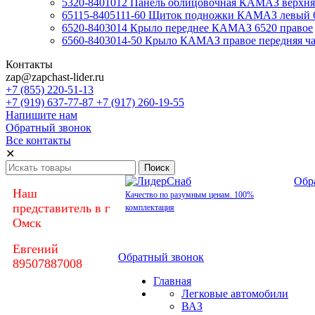
5320-8401012 Панель облицовочная КАМАЗ верхняя
65115-8405111-60 Щиток подножки КАМАЗ левый 
6520-8403014 Крыло переднее КАМАЗ 6520 правое
6560-8403014-50 Крыло КАМАЗ правое передняя час
Контакты
zap@zapchast-lider.ru
+7 (855) 220-51-13
+7 (919) 637-77-87 +7 (917) 260-19-55
Напишите нам
Обратный звонок
Все контакты
✕
Обр
Наш
Качество по разумным ценам. 100%
представитель в г
комплектация
Омск
Евгений
Обратный звонок
89507887008
Главная
Легковые автомобили
ВАЗ