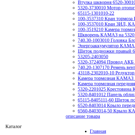
Втулка шкворня 6520-3001
5320-3730010 Мотор отоп
65115-1301010-22
100-3537310 Кран тормоз
100-3537010 Кран ЗИЛ, КА
100-3519210 Камера тормо
Шкворень КАМАЗ на 5320
740.30-1003010 Головка Б
Энергоаккумулятор КАМАЗ
Щиток подножки правый 6
53205-2403050
5320-3724094 Провод АКБ 
740.20-1307170 Ремень ве
43118-2302010-10 Редуктор 
Камера тормозная КАМАЗ п
Камера тормозная передн
5320-2201025 Крестовина 
5320-8401012 Панель обли
65115-8405111-60 Щиток 
6520-8403014 Крыло пере
6560-8403014-50 Крыло КА
описание товара
Каталог
Главная