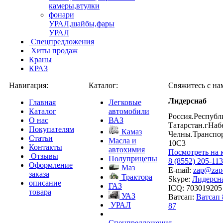
камеры,втулки
фонари
УРАЛ,шайбы,фары
УРАЛ
Спецпредложения
Хиты продаж
Краны
КРАЗ
Навигация:
Каталог:
Свяжитесь с на
Лидерснаб
Главная
Легковые
Каталог
автомобили
Россия.Республ
О нас
ВАЗ
Татарстан.гНа
Покупателям
Камаз
Челны.Транспо
Статьи
Масла и
10С3
Контакты
автохимия
Посмотреть на 
Отзывы
Полуприцепы
8 (8552) 205-113
Оформление
Маз
E-mail:
zap@zapch
заказа
Трактора
Skype:
Лидерсн
описание
ГАЗ
ICQ: 703019205
товара
УАЗ
Ватсап:
Ватсап 
УРАЛ
87
Спецпредложения