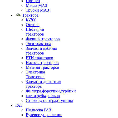
Прицеп
Масла МАЗ
Трубки МАЗ
Трактора
К-700
Оптика
Шестерни
тракторов
Флянцы тракторов
Тяги трактора
Запчасти кабины
тракторов
РТИ тракторов
Насосы тракторов
Метизы тракторов
Электрика
Тракторов
Запчасти двигателя
трактора
Фильтра,форсунки,турбики
катки,зубья,кольца
Стяжки,стартера,ступицы
ГАЗ
Подвеска ГАЗ
Рулевое управление