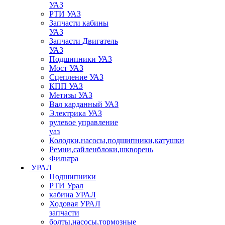
УАЗ
РТИ УАЗ
Запчасти кабины
УАЗ
Запчасти Двигатель
УАЗ
Подшипники УАЗ
Мост УАЗ
Сцепление УАЗ
КПП УАЗ
Метизы УАЗ
Вал карданный УАЗ
Электрика УАЗ
рулевое управление
уаз
Колодки,насосы,подшипники,катушки
Ремни,сайленблоки,шкворень
Фильтра
УРАЛ
Подшипники
РТИ Урал
кабина УРАЛ
Ходовая УРАЛ
запчасти
болты,насосы,тормозные