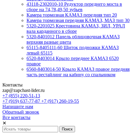
43118-2302010-10 Редуктор переднего моста в
сборе на 74,78,49,50 зубьев
Камера тормозная КАМАЗ передняя тип 20
Камера тормозная передняя КАМАЗ, МАЗ тип 30
5320-2201025 Крестовина КАМАЗ, ЗИЛ, УРАЛ
вала карданного в сборе
5320-8401012 Панель облицовочная КАМАЗ
верхняя разные цвета
65115-8405111-60 Щиток подножки КАМАЗ
левый 65115
6520-8403014 Крыло переднее КАМАЗ 6520
правое
6560-8403014-50 Крыло КАМАЗ правое передняя
часть рестайлинг на кабину со спальником
Контакты
zap@zapchast-lider.ru
+7 (855) 220-51-13
+7 (919) 637-77-87 +7 (917) 260-19-55
Напишите нам
Обратный звонок
Все контакты
✕