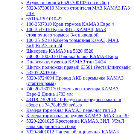
Втулка шкворня 6520-3001026 на выбор
5320-3730010 Мотор отопителя МАЗ,КАМАЗ,ГАЗ
24V
65115-1301010-22
100-3537310 Кран тормоза КАМАЗ Евро 4
100-3537010 Кран ЗИЛ, КАМАЗ, МАЗ
стояночного тормоза 3-х выводной
100-3519210 Камера тормозная КамАЗ, МАЗ,
ЗиЛ,КрАЗ тип 24
Шкворень КАМАЗ на 5320 6520
740.30-1003010 Головка Блока КАМАЗ Евро
Энергоаккумулятор КАМАЗ тип 24/24
Щиток подножки правый 63501 (Рестайлинговый)
53205-2403050
5320-3724094 Провод АКБ перемычка КАМАЗ
(стартер-рама)
740.20-1307170 Ремень вентилятора КАМАЗ
Евро-2 Длина 1703 мм
43118-2302010-10 Редуктор переднего моста в
сборе на 74,78,49,50 зубьев
Камера тормозная КАМАЗ передняя тип 20
Камера тормозная передняя КАМАЗ, МАЗ тип 30
5320-2201025 Крестовина КАМАЗ, ЗИЛ, УРАЛ
вала карданного в сборе
5320-8401012 Панель облицовочная КАМАЗ