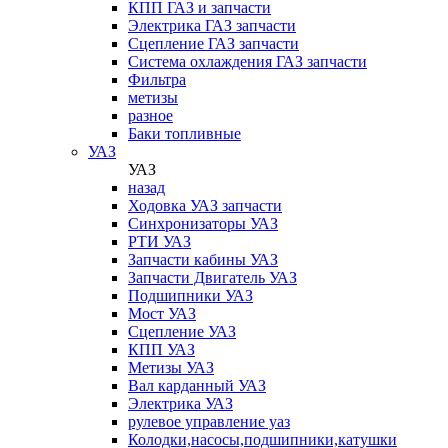
КПП ГАЗ и запчасти
Электрика ГАЗ запчасти
Сцепление ГАЗ запчасти
Система охлаждения ГАЗ запчасти
Фильтра
метизы
разное
Баки топливные
УАЗ
УАЗ
назад
Ходовка УАЗ запчасти
Синхронизаторы УАЗ
РТИ УАЗ
Запчасти кабины УАЗ
Запчасти Двигатель УАЗ
Подшипники УАЗ
Мост УАЗ
Сцепление УАЗ
КПП УАЗ
Метизы УАЗ
Вал карданный УАЗ
Электрика УАЗ
рулевое управление уаз
Колодки,насосы,подшипники,катушки