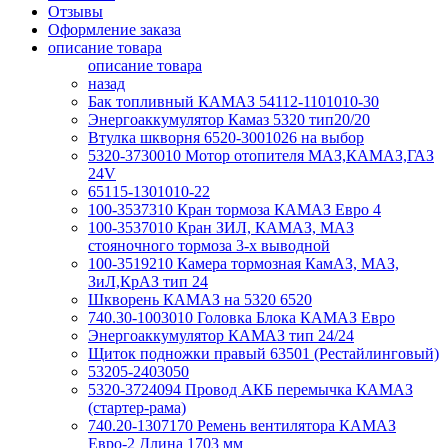
Отзывы
Оформление заказа
описание товара
описание товара
назад
Бак топливный КАМАЗ 54112-1101010-30
Энергоаккумулятор Камаз 5320 тип20/20
Втулка шкворня 6520-3001026 на выбор
5320-3730010 Мотор отопителя МАЗ,КАМАЗ,ГАЗ
24V
65115-1301010-22
100-3537310 Кран тормоза КАМАЗ Евро 4
100-3537010 Кран ЗИЛ, КАМАЗ, МАЗ
стояночного тормоза 3-х выводной
100-3519210 Камера тормозная КамАЗ, МАЗ,
ЗиЛ,КрАЗ тип 24
Шкворень КАМАЗ на 5320 6520
740.30-1003010 Головка Блока КАМАЗ Евро
Энергоаккумулятор КАМАЗ тип 24/24
Щиток подножки правый 63501 (Рестайлинговый)
53205-2403050
5320-3724094 Провод АКБ перемычка КАМАЗ
(стартер-рама)
740.20-1307170 Ремень вентилятора КАМАЗ
Евро-2 Длина 1703 мм