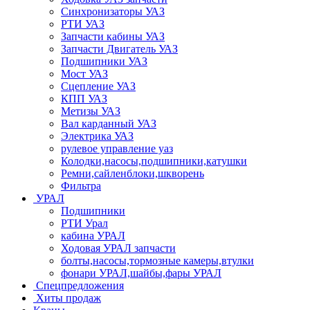
Синхронизаторы УАЗ
РТИ УАЗ
Запчасти кабины УАЗ
Запчасти Двигатель УАЗ
Подшипники УАЗ
Мост УАЗ
Сцепление УАЗ
КПП УАЗ
Метизы УАЗ
Вал карданный УАЗ
Электрика УАЗ
рулевое управление уаз
Колодки,насосы,подшипники,катушки
Ремни,сайленблоки,шкворень
Фильтра
УРАЛ
Подшипники
РТИ Урал
кабина УРАЛ
Ходовая УРАЛ запчасти
болты,насосы,тормозные камеры,втулки
фонари УРАЛ,шайбы,фары УРАЛ
Спецпредложения
Хиты продаж