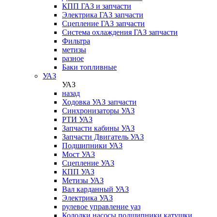
КПП ГАЗ и запчасти
Электрика ГАЗ запчасти
Сцепление ГАЗ запчасти
Система охлаждения ГАЗ запчасти
Фильтра
метизы
разное
Баки топливные
УАЗ
УАЗ
назад
Ходовка УАЗ запчасти
Синхронизаторы УАЗ
РТИ УАЗ
Запчасти кабины УАЗ
Запчасти Двигатель УАЗ
Подшипники УАЗ
Мост УАЗ
Сцепление УАЗ
КПП УАЗ
Метизы УАЗ
Вал карданный УАЗ
Электрика УАЗ
рулевое управление уаз
Колодки,насосы,подшипники,катушки