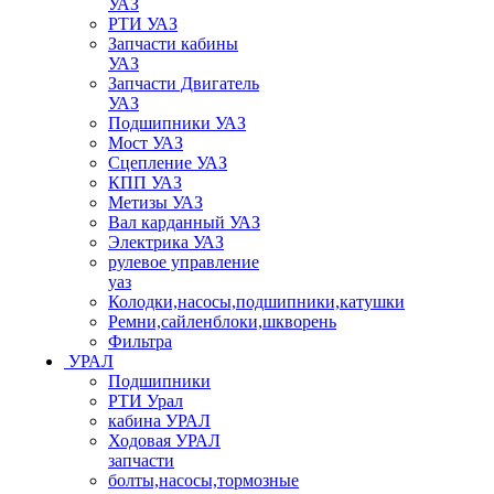
УАЗ
РТИ УАЗ
Запчасти кабины
УАЗ
Запчасти Двигатель
УАЗ
Подшипники УАЗ
Мост УАЗ
Сцепление УАЗ
КПП УАЗ
Метизы УАЗ
Вал карданный УАЗ
Электрика УАЗ
рулевое управление
уаз
Колодки,насосы,подшипники,катушки
Ремни,сайленблоки,шкворень
Фильтра
УРАЛ
Подшипники
РТИ Урал
кабина УРАЛ
Ходовая УРАЛ
запчасти
болты,насосы,тормозные