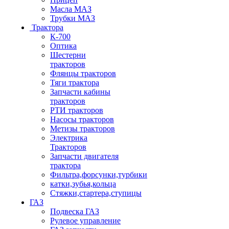
Масла МАЗ
Трубки МАЗ
Трактора
К-700
Оптика
Шестерни
тракторов
Флянцы тракторов
Тяги трактора
Запчасти кабины
тракторов
РТИ тракторов
Насосы тракторов
Метизы тракторов
Электрика
Тракторов
Запчасти двигателя
трактора
Фильтра,форсунки,турбики
катки,зубья,кольца
Стяжки,стартера,ступицы
ГАЗ
Подвеска ГАЗ
Рулевое управление