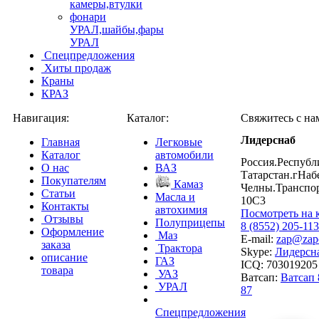
камеры,втулки
фонари
УРАЛ,шайбы,фары
УРАЛ
Спецпредложения
Хиты продаж
Краны
КРАЗ
Навигация:
Каталог:
Свяжитесь с на
Лидерснаб
Главная
Легковые
Каталог
автомобили
Россия.Республ
О нас
ВАЗ
Татарстан.гНа
Покупателям
Камаз
Челны.Транспо
Статьи
Масла и
10С3
Контакты
автохимия
Посмотреть на 
Отзывы
Полуприцепы
8 (8552) 205-113
Оформление
Маз
E-mail:
zap@zapch
заказа
Трактора
Skype:
Лидерсн
описание
ГАЗ
ICQ: 703019205
товара
УАЗ
Ватсап:
Ватсап 
УРАЛ
87
Спецпредложения