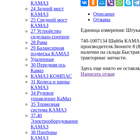
КАМАЗ
24 Задний мост
Описание
КАМАЗ
Отзывы
25 Средний мост
КАМАЗ
Единица измерения:
Штук
27 Устройство
сидельно-сцепное
740-1007134 Шайба КАМАЗ
28 Рама
производителя.Звоните 8 (8
29 Балансирная
наличии на складе.Быстра
подвеска КАМАЗ
тракторные запчасти.
Удаленные
30 Передняя ось
Здесь еще никто не оставл
Камаз
Написать отзыв
КАМАЗ КОМПАС
31 Колеса и шины
КАМАЗ
34 Рулевое
управление КаМаз
35 Тормозная
система КАМАЗ
37.40
Электрооборудование
КАМАЗ
38 Приборы
КАМАЗ