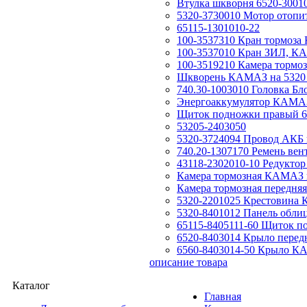
Втулка шкворня 6520-3001
5320-3730010 Мотор отоп
65115-1301010-22
100-3537310 Кран тормоз
100-3537010 Кран ЗИЛ, КА
100-3519210 Камера тормо
Шкворень КАМАЗ на 5320
740.30-1003010 Головка Б
Энергоаккумулятор КАМАЗ
Щиток подножки правый 6
53205-2403050
5320-3724094 Провод АКБ 
740.20-1307170 Ремень ве
43118-2302010-10 Редуктор 
Камера тормозная КАМАЗ п
Камера тормозная передн
5320-2201025 Крестовина 
5320-8401012 Панель обли
65115-8405111-60 Щиток 
6520-8403014 Крыло пере
6560-8403014-50 Крыло КА
описание товара
Каталог
Главная