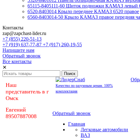
5320-8401012 Панель облицовочная КАМАЗ верхняя
65115-8405111-60 Щиток подножки КАМАЗ левый 
6520-8403014 Крыло переднее КАМАЗ 6520 правое
6560-8403014-50 Крыло КАМАЗ правое передняя час
Контакты
zap@zapchast-lider.ru
+7 (855) 220-51-13
+7 (919) 637-77-87 +7 (917) 260-19-55
Напишите нам
Обратный звонок
Все контакты
✕
Обр
Наш
Качество по разумным ценам. 100%
представитель в г
комплектация
Омск
Евгений
Обратный звонок
89507887008
Главная
Легковые автомобили
ВАЗ