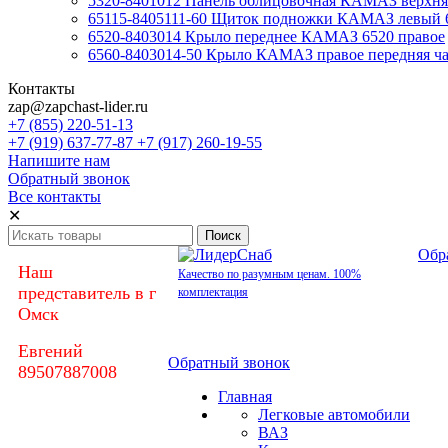
5320-8401012 Панель облицовочная КАМАЗ верхняя
65115-8405111-60 Щиток подножки КАМАЗ левый 
6520-8403014 Крыло переднее КАМАЗ 6520 правое
6560-8403014-50 Крыло КАМАЗ правое передняя час
Контакты
zap@zapchast-lider.ru
+7 (855) 220-51-13
+7 (919) 637-77-87 +7 (917) 260-19-55
Напишите нам
Обратный звонок
Все контакты
✕
Обр
Наш
Качество по разумным ценам. 100%
представитель в г
комплектация
Омск
Евгений
Обратный звонок
89507887008
Главная
Легковые автомобили
ВАЗ