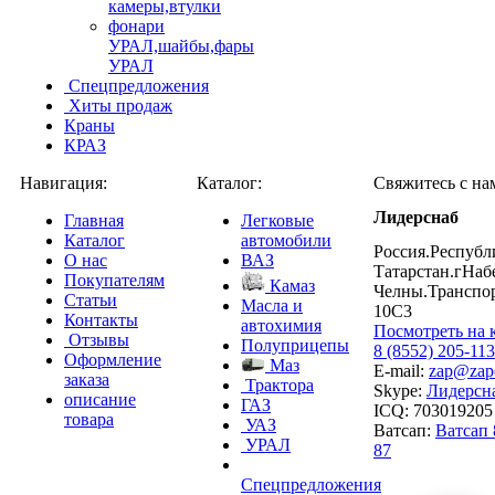
камеры,втулки
фонари
УРАЛ,шайбы,фары
УРАЛ
Спецпредложения
Хиты продаж
Краны
КРАЗ
Навигация:
Каталог:
Свяжитесь с на
Лидерснаб
Главная
Легковые
Каталог
автомобили
Россия.Республ
О нас
ВАЗ
Татарстан.гНа
Покупателям
Камаз
Челны.Транспо
Статьи
Масла и
10С3
Контакты
автохимия
Посмотреть на 
Отзывы
Полуприцепы
8 (8552) 205-113
Оформление
Маз
E-mail:
zap@zapch
заказа
Трактора
Skype:
Лидерсн
описание
ГАЗ
ICQ: 703019205
товара
УАЗ
Ватсап:
Ватсап 
УРАЛ
87
Спецпредложения