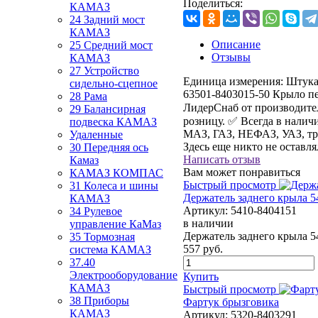
Поделиться:
КАМАЗ
24 Задний мост
КАМАЗ
Описание
25 Средний мост
Отзывы
КАМАЗ
27 Устройство
Единица измерения:
Штук
сидельно-сцепное
63501-8403015-50 Крыло п
28 Рама
ЛидерСнаб от производител
29 Балансирная
розницу. ✅ Всегда в налич
подвеска КАМАЗ
МАЗ, ГАЗ, НЕФАЗ, УАЗ, тр
Удаленные
Здесь еще никто не оставл
30 Передняя ось
Написать отзыв
Камаз
Вам может понравиться
КАМАЗ КОМПАС
Быстрый просмотр
31 Колеса и шины
Держатель заднего крыла
КАМАЗ
Артикул:
5410-8404151
34 Рулевое
в наличии
управление КаМаз
Держатель заднего крыла
35 Тормозная
557
руб.
система КАМАЗ
37.40
Электрооборудование
Купить
КАМАЗ
Быстрый просмотр
38 Приборы
Фартук брызговика
КАМАЗ
Артикул:
5320-8403291