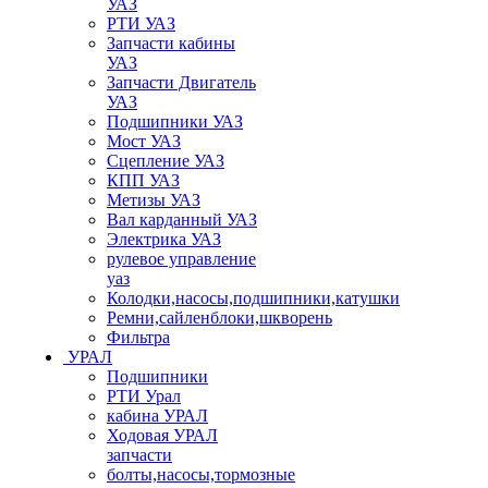
УАЗ
РТИ УАЗ
Запчасти кабины
УАЗ
Запчасти Двигатель
УАЗ
Подшипники УАЗ
Мост УАЗ
Сцепление УАЗ
КПП УАЗ
Метизы УАЗ
Вал карданный УАЗ
Электрика УАЗ
рулевое управление
уаз
Колодки,насосы,подшипники,катушки
Ремни,сайленблоки,шкворень
Фильтра
УРАЛ
Подшипники
РТИ Урал
кабина УРАЛ
Ходовая УРАЛ
запчасти
болты,насосы,тормозные