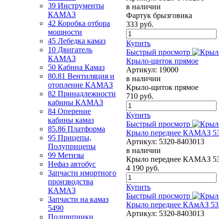
39 Инструменты
в наличии
КАМАЗ
Фартук брызговика
42 Коробка отбора
333
руб.
мощности
45 Лебедка камаз
Купить
10 Двигатель
Быстрый просмотр
КАМАЗ
Крыло-щиток прямое
50 Кабина Камаз
Артикул:
19000
80.81 Вентиляция и
в наличии
отопление КАМАЗ
Крыло-щиток прямое
82 Принадлежности
710
руб.
кабины КАМАЗ
84 Оперение
Купить
кабины камаз
Быстрый просмотр
85.86 Платформа
Крыло переднее КАМАЗ 5
95 Прицепы,
Артикул:
5320-8403013
Полуприцепы
в наличии
99 Метизы
Крыло переднее КАМАЗ 5
Нефаз автобус
4 190
руб.
Запчасти имортного
производства
Купить
КАМАЗ
Быстрый просмотр
Запчасти на камаз
Крыло переднее КАмАЗ 532
5490
Артикул:
5320-8403013
Подшипники