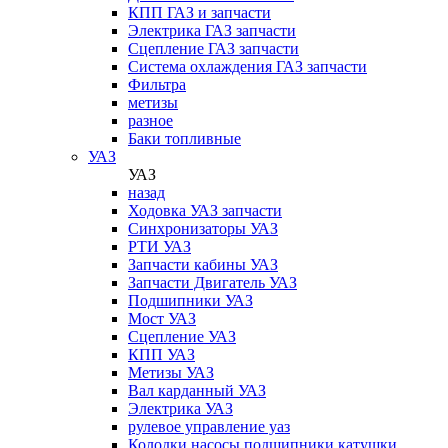
КПП ГАЗ и запчасти
Электрика ГАЗ запчасти
Сцепление ГАЗ запчасти
Система охлаждения ГАЗ запчасти
Фильтра
метизы
разное
Баки топливные
УАЗ
УАЗ
назад
Ходовка УАЗ запчасти
Синхронизаторы УАЗ
РТИ УАЗ
Запчасти кабины УАЗ
Запчасти Двигатель УАЗ
Подшипники УАЗ
Мост УАЗ
Сцепление УАЗ
КПП УАЗ
Метизы УАЗ
Вал карданный УАЗ
Электрика УАЗ
рулевое управление уаз
Колодки,насосы,подшипники,катушки