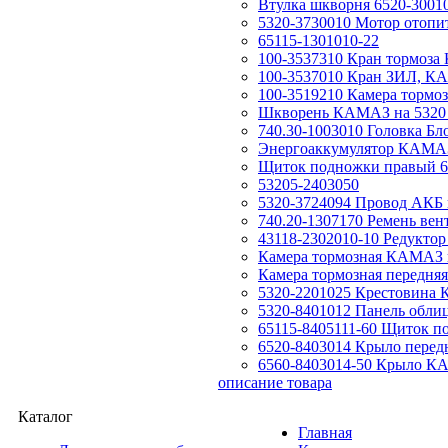
Втулка шкворня 6520-3001
5320-3730010 Мотор отоп
65115-1301010-22
100-3537310 Кран тормоз
100-3537010 Кран ЗИЛ, КА
100-3519210 Камера тормо
Шкворень КАМАЗ на 5320
740.30-1003010 Головка Б
Энергоаккумулятор КАМАЗ
Щиток подножки правый 6
53205-2403050
5320-3724094 Провод АКБ 
740.20-1307170 Ремень ве
43118-2302010-10 Редуктор 
Камера тормозная КАМАЗ п
Камера тормозная передн
5320-2201025 Крестовина 
5320-8401012 Панель обли
65115-8405111-60 Щиток 
6520-8403014 Крыло пере
6560-8403014-50 Крыло КА
описание товара
Каталог
Главная