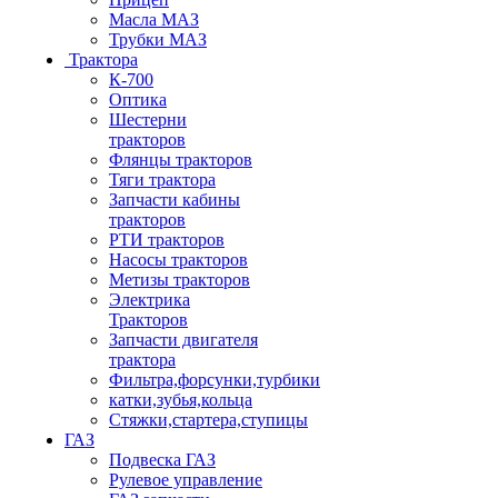
Масла МАЗ
Трубки МАЗ
Трактора
К-700
Оптика
Шестерни
тракторов
Флянцы тракторов
Тяги трактора
Запчасти кабины
тракторов
РТИ тракторов
Насосы тракторов
Метизы тракторов
Электрика
Тракторов
Запчасти двигателя
трактора
Фильтра,форсунки,турбики
катки,зубья,кольца
Стяжки,стартера,ступицы
ГАЗ
Подвеска ГАЗ
Рулевое управление