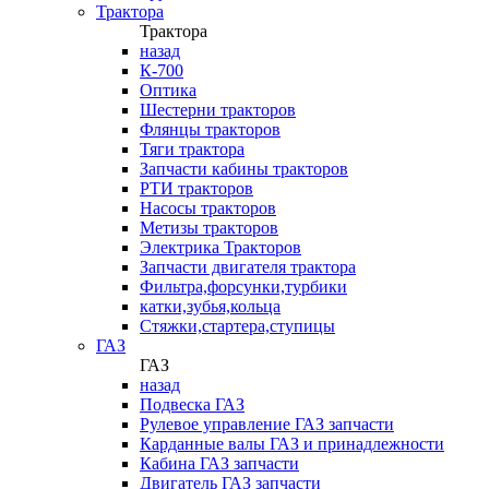
Трактора
Трактора
назад
К-700
Оптика
Шестерни тракторов
Флянцы тракторов
Тяги трактора
Запчасти кабины тракторов
РТИ тракторов
Насосы тракторов
Метизы тракторов
Электрика Тракторов
Запчасти двигателя трактора
Фильтра,форсунки,турбики
катки,зубья,кольца
Стяжки,стартера,ступицы
ГАЗ
ГАЗ
назад
Подвеска ГАЗ
Рулевое управление ГАЗ запчасти
Карданные валы ГАЗ и принадлежности
Кабина ГАЗ запчасти
Двигатель ГАЗ запчасти