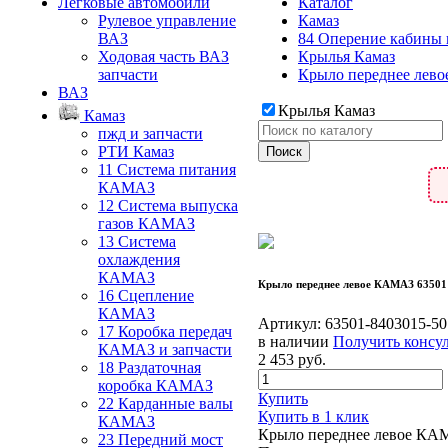
Легковые автомобили
Каталог
Рулевое управление
Камаз
ВАЗ
84 Оперение кабины 
Ходовая часть ВАЗ
Крылья Камаз
запчасти
Крыло переднее лев
ВАЗ
Крылья Камаз
Камаз
пжд и запчасти
РТИ Камаз
11 Система питания
КАМАЗ
12 Система выпуска
газов КАМАЗ
13 Система
охлаждения
КАМАЗ
Крыло переднее левое КАМАЗ 63501
16 Сцепление
КАМАЗ
Артикул:
63501-8403015-50
17 Коробка передач
в наличии
Получить консу
КАМАЗ и запчасти
2 453
руб.
18 Раздаточная
коробка КАМАЗ
Купить
22 Карданные валы
Купить в 1 клик
КАМАЗ
Крыло переднее левое КАМ
23 Передний мост