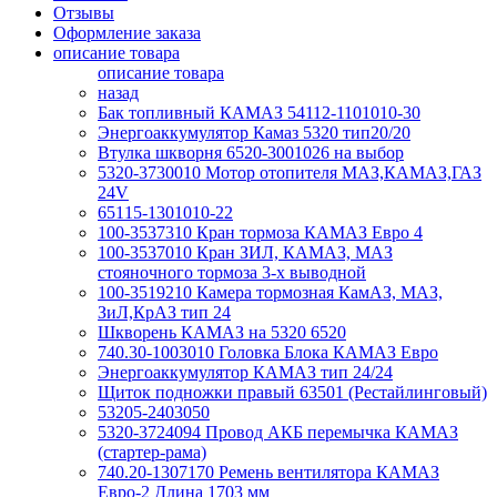
Отзывы
Оформление заказа
описание товара
описание товара
назад
Бак топливный КАМАЗ 54112-1101010-30
Энергоаккумулятор Камаз 5320 тип20/20
Втулка шкворня 6520-3001026 на выбор
5320-3730010 Мотор отопителя МАЗ,КАМАЗ,ГАЗ
24V
65115-1301010-22
100-3537310 Кран тормоза КАМАЗ Евро 4
100-3537010 Кран ЗИЛ, КАМАЗ, МАЗ
стояночного тормоза 3-х выводной
100-3519210 Камера тормозная КамАЗ, МАЗ,
ЗиЛ,КрАЗ тип 24
Шкворень КАМАЗ на 5320 6520
740.30-1003010 Головка Блока КАМАЗ Евро
Энергоаккумулятор КАМАЗ тип 24/24
Щиток подножки правый 63501 (Рестайлинговый)
53205-2403050
5320-3724094 Провод АКБ перемычка КАМАЗ
(стартер-рама)
740.20-1307170 Ремень вентилятора КАМАЗ
Евро-2 Длина 1703 мм