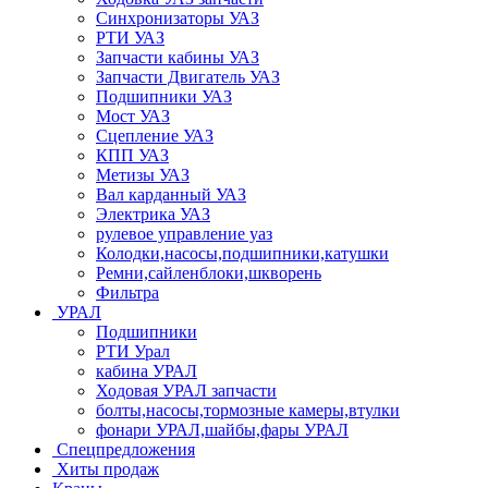
Синхронизаторы УАЗ
РТИ УАЗ
Запчасти кабины УАЗ
Запчасти Двигатель УАЗ
Подшипники УАЗ
Мост УАЗ
Сцепление УАЗ
КПП УАЗ
Метизы УАЗ
Вал карданный УАЗ
Электрика УАЗ
рулевое управление уаз
Колодки,насосы,подшипники,катушки
Ремни,сайленблоки,шкворень
Фильтра
УРАЛ
Подшипники
РТИ Урал
кабина УРАЛ
Ходовая УРАЛ запчасти
болты,насосы,тормозные камеры,втулки
фонари УРАЛ,шайбы,фары УРАЛ
Спецпредложения
Хиты продаж