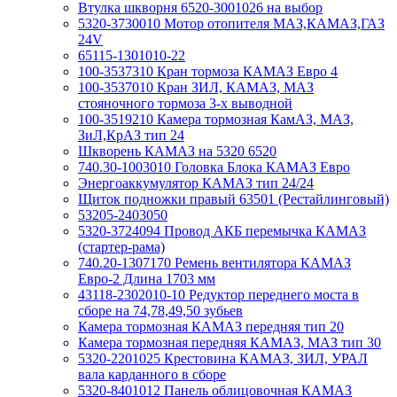
Втулка шкворня 6520-3001026 на выбор
5320-3730010 Мотор отопителя МАЗ,КАМАЗ,ГАЗ
24V
65115-1301010-22
100-3537310 Кран тормоза КАМАЗ Евро 4
100-3537010 Кран ЗИЛ, КАМАЗ, МАЗ
стояночного тормоза 3-х выводной
100-3519210 Камера тормозная КамАЗ, МАЗ,
ЗиЛ,КрАЗ тип 24
Шкворень КАМАЗ на 5320 6520
740.30-1003010 Головка Блока КАМАЗ Евро
Энергоаккумулятор КАМАЗ тип 24/24
Щиток подножки правый 63501 (Рестайлинговый)
53205-2403050
5320-3724094 Провод АКБ перемычка КАМАЗ
(стартер-рама)
740.20-1307170 Ремень вентилятора КАМАЗ
Евро-2 Длина 1703 мм
43118-2302010-10 Редуктор переднего моста в
сборе на 74,78,49,50 зубьев
Камера тормозная КАМАЗ передняя тип 20
Камера тормозная передняя КАМАЗ, МАЗ тип 30
5320-2201025 Крестовина КАМАЗ, ЗИЛ, УРАЛ
вала карданного в сборе
5320-8401012 Панель облицовочная КАМАЗ