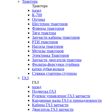
Трактора
Трактора
назад
К-700
Оптика
Шестерни тракторов
Флянцы тракторов
Тяги трактора
Запчасти кабины тракторов
РТИ тракторов
Насосы тракторов
Метизы тракторов
Электрика Тракторов
Запчасти двигателя трактора
Фильтра,форсунки,турбики
катки,зубья,кольца
Стяжки,стартера,ступицы
ГАЗ
ГАЗ
назад
Подвеска ГАЗ
Рулевое управление ГАЗ запчасти
Карданные валы ГАЗ и принадлежности
Кабина ГАЗ запчасти
Двигатель ГАЗ запчасти