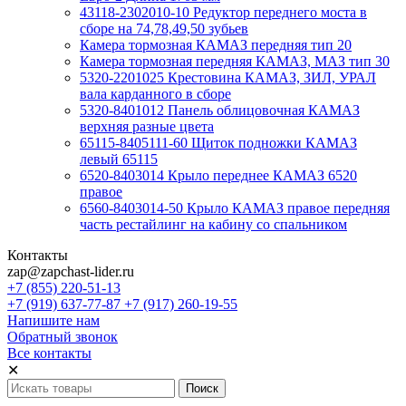
43118-2302010-10 Редуктор переднего моста в
сборе на 74,78,49,50 зубьев
Камера тормозная КАМАЗ передняя тип 20
Камера тормозная передняя КАМАЗ, МАЗ тип 30
5320-2201025 Крестовина КАМАЗ, ЗИЛ, УРАЛ
вала карданного в сборе
5320-8401012 Панель облицовочная КАМАЗ
верхняя разные цвета
65115-8405111-60 Щиток подножки КАМАЗ
левый 65115
6520-8403014 Крыло переднее КАМАЗ 6520
правое
6560-8403014-50 Крыло КАМАЗ правое передняя
часть рестайлинг на кабину со спальником
Контакты
zap@zapchast-lider.ru
+7 (855) 220-51-13
+7 (919) 637-77-87 +7 (917) 260-19-55
Напишите нам
Обратный звонок
Все контакты
✕