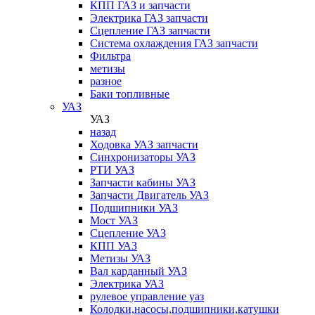
КПП ГАЗ и запчасти
Электрика ГАЗ запчасти
Сцепление ГАЗ запчасти
Система охлаждения ГАЗ запчасти
Фильтра
метизы
разное
Баки топливные
УАЗ
УАЗ
назад
Ходовка УАЗ запчасти
Синхронизаторы УАЗ
РТИ УАЗ
Запчасти кабины УАЗ
Запчасти Двигатель УАЗ
Подшипники УАЗ
Мост УАЗ
Сцепление УАЗ
КПП УАЗ
Метизы УАЗ
Вал карданный УАЗ
Электрика УАЗ
рулевое управление уаз
Колодки,насосы,подшипники,катушки