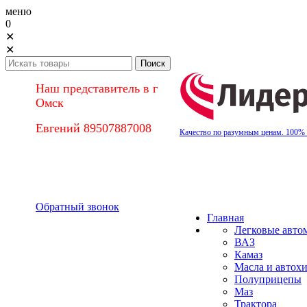
меню
0
✕
✕
Наш представитель в г
Омск
Евгений 89507887008
Качество по разумным ценам. 100%
Обратный звонок
Главная
Легковые авто
ВАЗ
Камаз
Масла и автох
Полуприцепы
Маз
Трактора