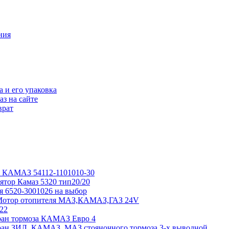
ния
а и его упаковка
аз на сайте
врат
 КАМАЗ 54112-1101010-30
ятор Камаз 5320 тип20/20
я 6520-3001026 на выбор
 Мотор отопителя МАЗ,КАМАЗ,ГАЗ 24V
22
ран тормоза КАМАЗ Евро 4
ран ЗИЛ, КАМАЗ, МАЗ стояночного тормоза 3-х выводной