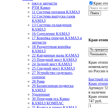
пжд и запчасти
Кран от
РТИ Камаз
11 Система питания КАМАЗ
12 Система выпуска газов
КАМАЗ
13 Система охлаждения
КАМАЗ
16 Сцепление КАМАЗ
17 Коробка передач КАМАЗ и
Кран отоп
запчасти
18 Раздаточная коробка
КАМАЗ
22 Карданные валы КАМАЗ
23 Передний мост КАМАЗ
Кран отопи
24 Задний мост КАМАЗ
номенклатур
25 Средний мост КАМАЗ
по России 
27 Устройство сидельно-
сцепное
Быстрый п
28 Рама
Кран отоп
29 Балансирная подвеска
Артикул:
5
КАМАЗ
в наличии
Удаленные
Кран отоп
30 Передняя ось Камаз
747
руб.
КАМАЗ КОМПАС
31 Колеса и шины КАМАЗ