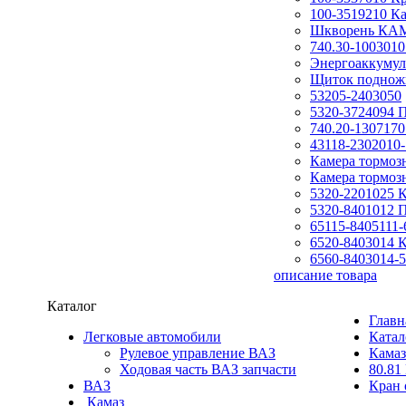
100-3519210 К
Шкворень КАМ
740.30-100301
Энергоаккумул
Щиток подножк
53205-2403050
5320-3724094 
740.20-130717
43118-2302010-
Камера тормоз
Камера тормоз
5320-2201025 
5320-8401012 
65115-8405111
6520-8403014 
6560-8403014-
описание товара
Каталог
Главн
Легковые автомобили
Катал
Рулевое управление ВАЗ
Камаз
Ходовая часть ВАЗ запчасти
80.81
ВАЗ
Кран 
Камаз