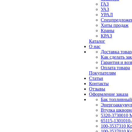
ГАЗ
УАЗ
УРАЛ
Спецпредложе
Хиты продаж
Краны
КРАЗ
Каталог
О нас
Доставка товар
Как сделать зак
Гарантия и воз
Оплата товара
Покупателям
Статьи
Контакты
Отзывы
Оформление заказа
Бак топливный
Энергоаккумул
Втулка шкворн
5320-3730010
65115-1301010-
100-3537310 К
100-3537010 К