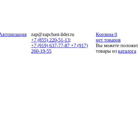
Авторизация
zap@zapchast-lider.ru
Корзина
0
+7 (855) 220-51-13
;
нет товаров
+7 (919) 637-77-87 +7 (917)
Вы можете положит
260-19-55
товары из
каталога