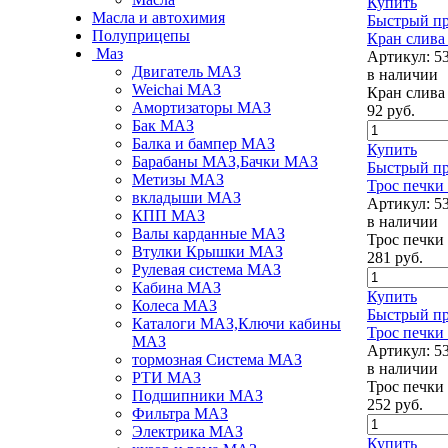
Купить
Масла и автохимия
Быстрый п
Полуприцепы
Кран слива
Маз
Артикул:
5
Двигатель МАЗ
в наличии
Weichai МАЗ
Кран слива
Амортизаторы МАЗ
92
руб.
Бак МАЗ
Балка и бампер МАЗ
Купить
Барабаны МАЗ,Бачки МАЗ
Быстрый п
Метизы МАЗ
Трос печк
вкладыши МАЗ
Артикул:
5
КПП МАЗ
в наличии
Валы карданные МАЗ
Трос печк
Втулки Крышки МАЗ
281
руб.
Рулевая система МАЗ
Кабина МАЗ
Купить
Колеса МАЗ
Быстрый п
Каталоги МАЗ,Ключи кабины
Трос печки
МАЗ
Артикул:
5
тормозная Система МАЗ
в наличии
РТИ МАЗ
Трос печки
Подшипники МАЗ
252
руб.
Фильтра МАЗ
Электрика МАЗ
Купить