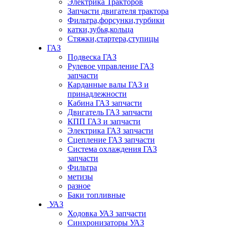
Электрика Тракторов
Запчасти двигателя трактора
Фильтра,форсунки,турбики
катки,зубья,кольца
Стяжки,стартера,ступицы
ГАЗ
Подвеска ГАЗ
Рулевое управление ГАЗ
запчасти
Карданные валы ГАЗ и
принадлежности
Кабина ГАЗ запчасти
Двигатель ГАЗ запчасти
КПП ГАЗ и запчасти
Электрика ГАЗ запчасти
Сцепление ГАЗ запчасти
Система охлаждения ГАЗ
запчасти
Фильтра
метизы
разное
Баки топливные
УАЗ
Ходовка УАЗ запчасти
Синхронизаторы УАЗ