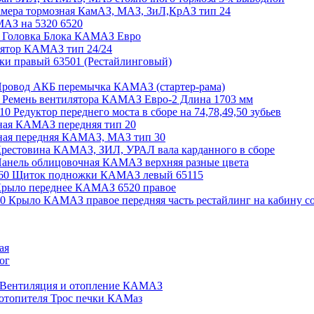
амера тормозная КамАЗ, МАЗ, ЗиЛ,КрАЗ тип 24
АЗ на 5320 6520
0 Головка Блока КАМАЗ Евро
ятор КАМАЗ тип 24/24
и правый 63501 (Рестайлинговый)
Провод АКБ перемычка КАМАЗ (стартер-рама)
0 Ремень вентилятора КАМАЗ Евро-2 Длина 1703 мм
10 Редуктор переднего моста в сборе на 74,78,49,50 зубьев
ная КАМАЗ передняя тип 20
ная передняя КАМАЗ, МАЗ тип 30
Крестовина КАМАЗ, ЗИЛ, УРАЛ вала карданного в сборе
Панель облицовочная КАМАЗ верхняя разные цвета
-60 Щиток подножки КАМАЗ левый 65115
Крыло переднее КАМАЗ 6520 правое
50 Крыло КАМАЗ правое передняя часть рестайлинг на кабину с
ая
ог
 Вентиляция и отопление КАМАЗ
отопителя Трос печки КАМаз