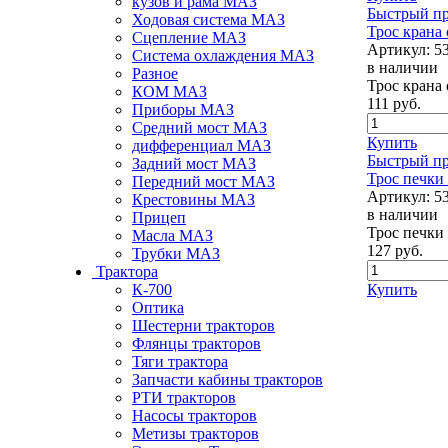
кузов и рама МАЗ
Быстрый п
Ходовая система МАЗ
Трос крана
Сцепление МАЗ
Артикул:
5
Система охлаждения МАЗ
в наличии
Разное
Трос крана
КОМ МАЗ
111
руб.
Приборы МАЗ
Средний мост МАЗ
Купить
дифференциал МАЗ
Быстрый п
Задний мост МАЗ
Трос печки
Передний мост МАЗ
Артикул:
5
Крестовины МАЗ
в наличии
Прицеп
Трос печки
Масла МАЗ
127
руб.
Трубки МАЗ
Трактора
К-700
Купить
Оптика
Шестерни тракторов
Флянцы тракторов
Тяги трактора
Запчасти кабины тракторов
РТИ тракторов
Насосы тракторов
Метизы тракторов