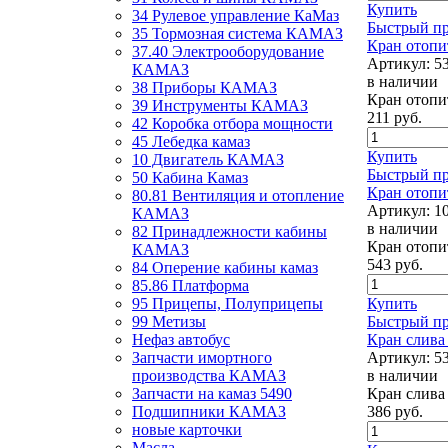
Купить
34 Рулевое управление КаМаз
Быстрый п
35 Тормозная система КАМАЗ
Кран отопи
37.40 Электрооборудование
Артикул:
5
КАМАЗ
в наличии
38 Приборы КАМАЗ
Кран отопи
39 Инструменты КАМАЗ
211
руб.
42 Коробка отбора мощности
45 Лебедка камаз
Купить
10 Двигатель КАМАЗ
Быстрый п
50 Кабина Камаз
Кран отопи
80.81 Вентиляция и отопление
Артикул:
1
КАМАЗ
в наличии
82 Принадлежности кабины
Кран отопи
КАМАЗ
543
руб.
84 Оперение кабины камаз
85.86 Платформа
95 Прицепы, Полуприцепы
Купить
99 Метизы
Быстрый п
Нефаз автобус
Кран слив
Запчасти имортного
Артикул:
5
производства КАМАЗ
в наличии
Запчасти на камаз 5490
Кран слив
Подшипники КАМАЗ
386
руб.
новые карточки
Масла