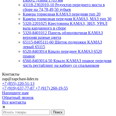
Евро-2 Длина 1703 мм
43118-2302010-10 Редуктор переднего моста в
сборе на 74,78,49,50 зубьев
Камера тормозная КАМАЗ передняя тип 20
Камера тормозная передняя КАМАЗ, МАЗ тип 30
5320-2201025 Крестовина КАМАЗ, ЗИЛ, УРАЛ
вала карданного в сборе
5320-8401012 Панель облицовочная КАМАЗ
верхняя разные цвета
65115-8405111-60 Щиток подножки КАМАЗ
левый 65115
6520-8403014 Крыло переднее КАМАЗ 6520
правое
6560-8403014-50 Крыло КАМАЗ правое передняя
часть рестайлинг на кабину со спальником
Контакты
zap@zapchast-lider.ru
+7 (855) 220-51-13
+7 (919) 637-77-87 +7 (917) 260-19-55
Напишите нам
Обратный звонок
Все контакты
✕