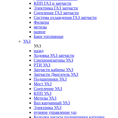
КПП ГАЗ и запчасти
Электрика ГАЗ запчасти
Сцепление ГАЗ запчасти
Система охлаждения ГАЗ запчасти
Фильтра
метизы
разное
Баки топливные
УАЗ
УАЗ
назад
Ходовка УАЗ запчасти
Синхронизаторы УАЗ
РТИ УАЗ
Запчасти кабины УАЗ
Запчасти Двигатель УАЗ
Подшипники УАЗ
Мост УАЗ
Сцепление УАЗ
КПП УАЗ
Метизы УАЗ
Вал карданный УАЗ
Электрика УАЗ
рулевое управление уаз
Колодки,насосы,подшипники,катушки