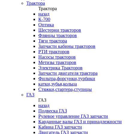
Трактора
Трактора
назад
К-700
Оптика
Шестерни тракторов
Флянцы тракторов
Тяги трактора
Запчасти кабины тракторов
РТИ тракторов
Насосы тракторов
Метизы тракторов
Электрика Тракторов
Запчасти двигателя трактора
Фильтра,форсунки,турбики
катки,зубья,кольца
Стяжки,стартера,ступицы
ГАЗ
ГАЗ
назад
Подвеска ГАЗ
Рулевое управление ГАЗ запчасти
Карданные валы ГАЗ и принадлежности
Кабина ГАЗ запчасти
Двигатель ГАЗ запчасти