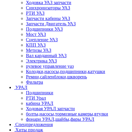
Ходовка УАЗ запчасти
Синхронизаторы УАЗ
РТИ УАЗ
Запчасти кабины УАЗ
Запчасти Двигатель УАЗ
Подшипники УАЗ
Мост УАЗ
Сцепление УАЗ
КПП УАЗ
Метизы УАЗ
Вал карданный УАЗ
Электрика УАЗ
рулевое управление уаз
Колодки,насосы,подшипники,катушки
Ремни,сайленблоки,шкворень
Фильтра
УРАЛ
Подшипники
РТИ Урал
кабина УРАЛ
Ходовая УРАЛ запчасти
болты,насосы,тормозные камеры,втулки
фонари УРАЛ,шайбы,фары УРАЛ
Спецпредложения
Хиты продаж