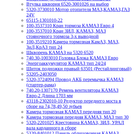
Втулка шкворня 6520-3001026 на выбор
5320-3730010 Мотор отопителя МАЗ,КАМАЗ,ГАЗ
24V
65115-1301010-22
100-3537310 Кран тормоза КАМАЗ Евро 4
100-3537010 Кран ЗИЛ, КАМАЗ, МАЗ
стояночного тормоза 3-х выводной
100-3519210 Камера тормозная КамАЗ, МАЗ,
ЗиЛ,КрАЗ тип 24
Шкворень КАМАЗ на 5320 6520
740.30-1003010 Головка Блока КАМАЗ Евро
Энергоаккумулятор КАМАЗ тип 24/24
Щиток подножки правый 63501 (Рестайлинговый)
53205-2403050
5320-3724094 Провод АКБ перемычка КАМАЗ
(стартер-рама)
740.20-1307170 Ремень вентилятора КАМАЗ
Евро-2 Длина 1703 мм
43118-2302010-10 Редуктор переднего моста в
сборе на 74,78,49,50 зубьев
Камера тормозная КАМАЗ передняя тип 20
Камера тормозная передняя КАМАЗ, МАЗ тип 30
5320-2201025 Крестовина КАМАЗ, ЗИЛ, УРАЛ
вала карданного в сборе
5320-8401012 Панель облицовочная КАМАЗ