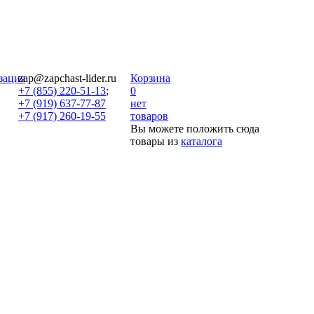
зация
zap@zapchast-lider.ru
Корзина
+7 (855) 220-51-13
;
0
+7 (919) 637-77-87
нет
+7 (917) 260-19-55
товаров
Вы можете положить сюда
товары из
каталога