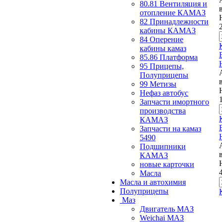
80.81 Вентиляция и
отопление КАМАЗ
82 Принадлежности
кабины КАМАЗ
84 Оперение
кабины камаз
85.86 Платформа
95 Прицепы,
Полуприцепы
99 Метизы
Нефаз автобус
Запчасти имортного
производства
КАМАЗ
Запчасти на камаз
5490
Подшипники
КАМАЗ
новые карточки
Масла
Масла и автохимия
Полуприцепы
Маз
Двигатель МАЗ
Weichai МАЗ