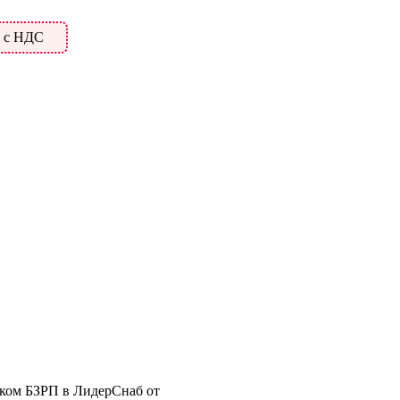
. с НДС
шком БЗРП в ЛидерСнаб от