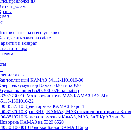
Спецпредложения
Хиты продаж
Краны
КРАЗ
ог
Доставка товара и его упаковка
Как сделать заказ на сайте
Гарантия и возврат
Оплата товара
ателям
и
кты
ы
ление заказа
Бак топливный КАМАЗ 54112-1101010-30
Энергоаккумулятор Камаз 5320 тип20/20
Втулка шкворня 6520-3001026 на выбор
5320-3730010 Мотор отопителя МАЗ,КАМАЗ,ГАЗ 24V
65115-1301010-22
100-3537310 Кран тормоза КАМАЗ Евро 4
100-3537010 Кран ЗИЛ, КАМАЗ, МАЗ стояночного тормоза 3-х 
100-3519210 Камера тормозная КамАЗ, МАЗ, ЗиЛ,КрАЗ тип 24
Шкворень КАМАЗ на 5320 6520
740.30-1003010 Головка Блока КАМАЗ Евро