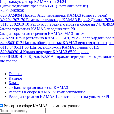
Энергоаккумулятор КАМАЗ тип 24/24
Щиток подножки правый 63501 (Рестайлинговый)
53205-2403050
5320-3724094 Провод АКБ перемычка КАМАЗ (стартер-рама)
740.20-1307170 Ремень вентилятора КАМАЗ Евро-2 Длина 1703 
43118-2302010-10 Редуктор переднего моста в сборе на 74,78,49,5
Камера тормозная КАМАЗ передняя тип 20
Камера тормозная передняя КАМАЗ, МАЗ тип 30
5320-2201025 Крестовина КАМАЗ, ЗИЛ, УРАЛ вала карданного в
5320-8401012 Панель облицовочная КАМАЗ верхняя разные цвет
65115-8405111-60 Щиток подножки КАМАЗ левый 65115
6520-8403014 Крыло переднее КАМАЗ 6520 правое
6560-8403014-50 Крыло КАМАЗ правое передняя часть рестайлин
ие товара
Главная
Каталог
Камаз
29 Балансирная подвеска КАМАЗ
Рессоры в сборе КАМАЗ и комплектующие
Рессора передняя КАМАЗ 12 листов с витым ушком БЗРП
Рессоры в сборе КАМАЗ и комплектующие