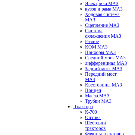
Электрика МАЗ
кузов и рама МАЗ
Ходовая система
МАЗ
Сцепление МАЗ
Система
охлаждения МАЗ
Разное
КОМ МАЗ
Приборы МАЗ
Средний мост МАЗ
дифференциал МАЗ
Задний мост МАЗ
Передний мост
МАЗ
Крестовины МАЗ
Прицеп
Масла МАЗ
Трубки МАЗ
Трактора
К-700
Оптика
Шестерни
тракторов
Флянцы тракторов