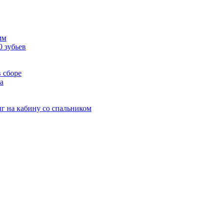
мм
0 зубьев
 сборе
а
г на кабину со спальником