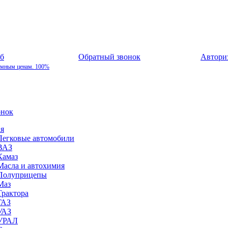
Обратный звонок
Автори
умным ценам. 100%
онок
ая
Легковые автомобили
ВАЗ
Камаз
Масла и автохимия
Полуприцепы
Маз
Трактора
ГАЗ
УАЗ
УРАЛ