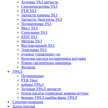
Ходовка УАЗ запчасти
Синхронизаторы УАЗ
РТИ УАЗ
Запчасти кабины УАЗ
Запчасти Двигатель УАЗ
Подшипники УАЗ
Мост УАЗ
Сцепление УАЗ
КПП УАЗ
Метизы УАЗ
Вал карданный УАЗ
Электрика УАЗ
рулевое управление уаз
Колодки,насосы,подшипники,катушки
Ремни,сайленблоки,шкворень
Фильтра
УРАЛ
Подшипники
РТИ Урал
кабина УРАЛ
Ходовая УРАЛ запчасти
болты,насосы,тормозные камеры,втулки
фонари УРАЛ,шайбы,фары УРАЛ
Спецпредложения
Хиты продаж