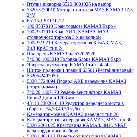
Втулка шкворня 6520-3001026 на выбор
5320-3730010 Мотор отопителя МАЗ,КАМАЗ,ГАЗ
24V
65115-1301010-22
100-3537310 Кран тормоза КАМАЗ Евро 4
100-3537010 Кран ЗИЛ, КАМАЗ, МАЗ
стояночного тормоза 3-х выводной
100-3519210 Камера тормозная КамАЗ, МАЗ,
ЗиЛ,КрАЗ тип 24
Шкворень КАМАЗ на 5320 6520
740.30-1003010 Головка Блока КАМАЗ Евро
Энергоаккумулятор КАМАЗ тип 24/24
Щиток подножки правый 63501 (Рестайлинговый)
53205-2403050
5320-3724094 Провод АКБ перемычка КАМАЗ
(стартер-рама)
740.20-1307170 Ремень вентилятора КАМАЗ
Евро-2 Длина 1703 мм
43118-2302010-10 Редуктор переднего моста в
сборе на 74,78,49,50 зубьев
Камера тормозная КАМАЗ передняя тип 20
Камера тормозная передняя КАМАЗ, МАЗ тип 30
5320-2201025 Крестовина КАМАЗ, ЗИЛ, УРАЛ
вала карданного в сборе
5320-8401012 Панель облицовочная КАМАЗ