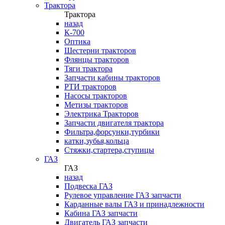
Трактора
Трактора
назад
К-700
Оптика
Шестерни тракторов
Флянцы тракторов
Тяги трактора
Запчасти кабины тракторов
РТИ тракторов
Насосы тракторов
Метизы тракторов
Электрика Тракторов
Запчасти двигателя трактора
Фильтра,форсунки,турбики
катки,зубья,кольца
Стяжки,стартера,ступицы
ГАЗ
ГАЗ
назад
Подвеска ГАЗ
Рулевое управление ГАЗ запчасти
Карданные валы ГАЗ и принадлежности
Кабина ГАЗ запчасти
Двигатель ГАЗ запчасти