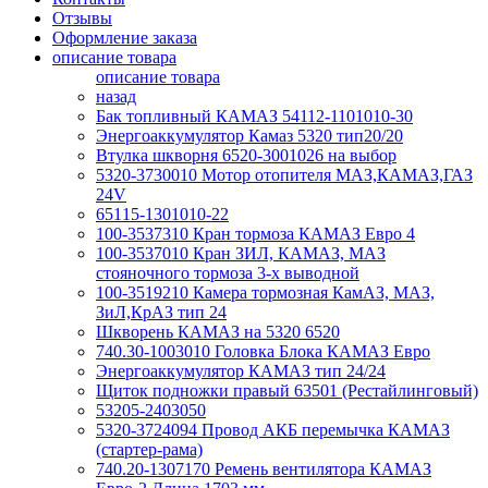
Отзывы
Оформление заказа
описание товара
описание товара
назад
Бак топливный КАМАЗ 54112-1101010-30
Энергоаккумулятор Камаз 5320 тип20/20
Втулка шкворня 6520-3001026 на выбор
5320-3730010 Мотор отопителя МАЗ,КАМАЗ,ГАЗ
24V
65115-1301010-22
100-3537310 Кран тормоза КАМАЗ Евро 4
100-3537010 Кран ЗИЛ, КАМАЗ, МАЗ
стояночного тормоза 3-х выводной
100-3519210 Камера тормозная КамАЗ, МАЗ,
ЗиЛ,КрАЗ тип 24
Шкворень КАМАЗ на 5320 6520
740.30-1003010 Головка Блока КАМАЗ Евро
Энергоаккумулятор КАМАЗ тип 24/24
Щиток подножки правый 63501 (Рестайлинговый)
53205-2403050
5320-3724094 Провод АКБ перемычка КАМАЗ
(стартер-рама)
740.20-1307170 Ремень вентилятора КАМАЗ