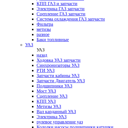
КПП ГАЗ и запчасти
Электрика ГАЗ запчасти
Сцепление ГАЗ запчасти
Система охлаждения ГАЗ запчасти
Фильтра
метизы
разное
Баки топливные
УАЗ
УАЗ
назад
Ходовка УАЗ запчасти
Синхронизаторы УАЗ
РТИ УАЗ
Запчасти кабины УАЗ
Запчасти Двигатель УАЗ
Подшипники УАЗ
Мост УАЗ
Сцепление УАЗ
КПП УАЗ
Метизы УАЗ
Вал карданный УАЗ
Электрика УАЗ
рулевое управление уаз
Колодки,насосы,подшипники,катушки