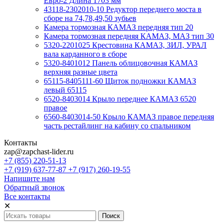
Евро-2 Длина 1703 мм
43118-2302010-10 Редуктор переднего моста в
сборе на 74,78,49,50 зубьев
Камера тормозная КАМАЗ передняя тип 20
Камера тормозная передняя КАМАЗ, МАЗ тип 30
5320-2201025 Крестовина КАМАЗ, ЗИЛ, УРАЛ
вала карданного в сборе
5320-8401012 Панель облицовочная КАМАЗ
верхняя разные цвета
65115-8405111-60 Щиток подножки КАМАЗ
левый 65115
6520-8403014 Крыло переднее КАМАЗ 6520
правое
6560-8403014-50 Крыло КАМАЗ правое передняя
часть рестайлинг на кабину со спальником
Контакты
zap@zapchast-lider.ru
+7 (855) 220-51-13
+7 (919) 637-77-87 +7 (917) 260-19-55
Напишите нам
Обратный звонок
Все контакты
✕