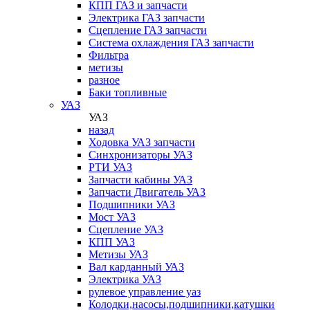
КПП ГАЗ и запчасти
Электрика ГАЗ запчасти
Сцепление ГАЗ запчасти
Система охлаждения ГАЗ запчасти
Фильтра
метизы
разное
Баки топливные
УАЗ
УАЗ
назад
Ходовка УАЗ запчасти
Синхронизаторы УАЗ
РТИ УАЗ
Запчасти кабины УАЗ
Запчасти Двигатель УАЗ
Подшипники УАЗ
Мост УАЗ
Сцепление УАЗ
КПП УАЗ
Метизы УАЗ
Вал карданный УАЗ
Электрика УАЗ
рулевое управление уаз
Колодки,насосы,подшипники,катушки