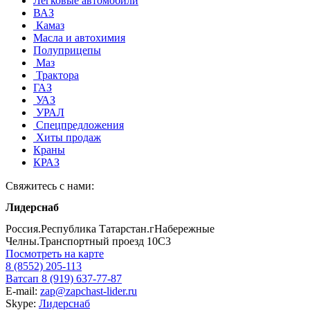
Легковые автомобили
ВАЗ
Камаз
Масла и автохимия
Полуприцепы
Маз
Трактора
ГАЗ
УАЗ
УРАЛ
Спецпредложения
Хиты продаж
Краны
КРАЗ
Свяжитесь с нами:
Лидерснаб
Россия.Республика Татарстан.гНабережные
Челны.Транспортный проезд 10С3
Посмотреть на карте
8 (8552) 205-113
Ватсап 8 (919) 637-77-87
E-mail:
zap@zapchast-lider.ru
Skype:
Лидерснаб