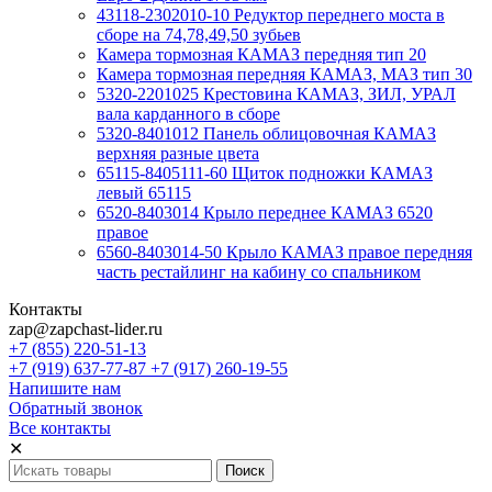
43118-2302010-10 Редуктор переднего моста в
сборе на 74,78,49,50 зубьев
Камера тормозная КАМАЗ передняя тип 20
Камера тормозная передняя КАМАЗ, МАЗ тип 30
5320-2201025 Крестовина КАМАЗ, ЗИЛ, УРАЛ
вала карданного в сборе
5320-8401012 Панель облицовочная КАМАЗ
верхняя разные цвета
65115-8405111-60 Щиток подножки КАМАЗ
левый 65115
6520-8403014 Крыло переднее КАМАЗ 6520
правое
6560-8403014-50 Крыло КАМАЗ правое передняя
часть рестайлинг на кабину со спальником
Контакты
zap@zapchast-lider.ru
+7 (855) 220-51-13
+7 (919) 637-77-87 +7 (917) 260-19-55
Напишите нам
Обратный звонок
Все контакты
✕