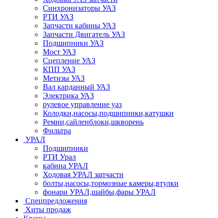
Синхронизаторы УАЗ
РТИ УАЗ
Запчасти кабины УАЗ
Запчасти Двигатель УАЗ
Подшипники УАЗ
Мост УАЗ
Сцепление УАЗ
КПП УАЗ
Метизы УАЗ
Вал карданный УАЗ
Электрика УАЗ
рулевое управление уаз
Колодки,насосы,подшипники,катушки
Ремни,сайленблоки,шкворень
Фильтра
УРАЛ
Подшипники
РТИ Урал
кабина УРАЛ
Ходовая УРАЛ запчасти
болты,насосы,тормозные камеры,втулки
фонари УРАЛ,шайбы,фары УРАЛ
Спецпредложения
Хиты продаж