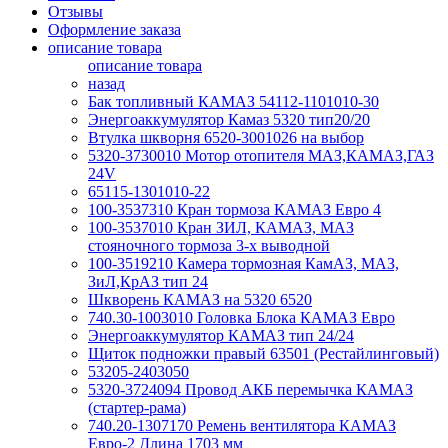
Отзывы
Оформление заказа
описание товара
описание товара
назад
Бак топливный КАМАЗ 54112-1101010-30
Энергоаккумулятор Камаз 5320 тип20/20
Втулка шкворня 6520-3001026 на выбор
5320-3730010 Мотор отопителя МАЗ,КАМАЗ,ГАЗ
24V
65115-1301010-22
100-3537310 Кран тормоза КАМАЗ Евро 4
100-3537010 Кран ЗИЛ, КАМАЗ, МАЗ
стояночного тормоза 3-х выводной
100-3519210 Камера тормозная КамАЗ, МАЗ,
ЗиЛ,КрАЗ тип 24
Шкворень КАМАЗ на 5320 6520
740.30-1003010 Головка Блока КАМАЗ Евро
Энергоаккумулятор КАМАЗ тип 24/24
Щиток подножки правый 63501 (Рестайлинговый)
53205-2403050
5320-3724094 Провод АКБ перемычка КАМАЗ
(стартер-рама)
740.20-1307170 Ремень вентилятора КАМАЗ
Евро-2 Длина 1703 мм