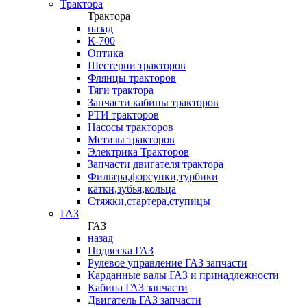
Трактора
Трактора
назад
К-700
Оптика
Шестерни тракторов
Флянцы тракторов
Тяги трактора
Запчасти кабины тракторов
РТИ тракторов
Насосы тракторов
Метизы тракторов
Электрика Тракторов
Запчасти двигателя трактора
Фильтра,форсунки,турбики
катки,зубья,кольца
Стяжки,стартера,ступицы
ГАЗ
ГАЗ
назад
Подвеска ГАЗ
Рулевое управление ГАЗ запчасти
Карданные валы ГАЗ и принадлежности
Кабина ГАЗ запчасти
Двигатель ГАЗ запчасти