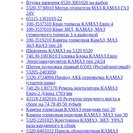
Втулка шкворня 6520-3001026 на выбор
5320-3730010 Мотор отопителя МАЗ,КАМАЗ,ГАЗ
24V
65115-1301010-22
100-3537310 Кран тормоза КАМАЗ Евро 4
100-3537010 Кран ЗИЛ, КАМАЗ, МАЗ
стояночного тормоза 3-х выводной
100-3519210 Камера тормозная КамАЗ, МАЗ,
ЗиЛ,КрАЗ тип 24
Шкворень КАМАЗ на 5320 6520
740.30-1003010 Головка Блока КАМАЗ Евро
Энергоаккумулятор КАМАЗ тип 24/24
Щиток подножки правый 63501 (Рестайлинговый)
53205-2403050
5320-3724094 Провод АКБ перемычка КАМАЗ
(стартер-рама)
740.20-1307170 Ремень вентилятора КАМАЗ
Евро-2 Длина 1703 мм
43118-2302010-10 Редуктор переднего моста в
сборе на 74,78,49,50 зубьев
Камера тормозная КАМАЗ передняя тип 20
Камера тормозная передняя КАМАЗ, МАЗ тип 30
5320-2201025 Крестовина КАМАЗ, ЗИЛ, УРАЛ
вала карданного в сборе
5320-8401012 Панель облицовочная КАМАЗ